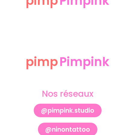
pimp
Pimpink
pimp
Pimpink
Nos réseaux
@pimpink.studio
@ninontattoo